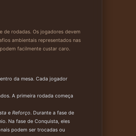
rie de rodadas. Os jogadores devem
safios ambientais representados nas
s podem facilmente custar caro.
 centro da mesa. Cada jogador
dos. A primeira rodada começa
sta
e
Reforço
. Durante a fase de
io. Na fase de Conquista, eles
ionais podem ser trocadas ou