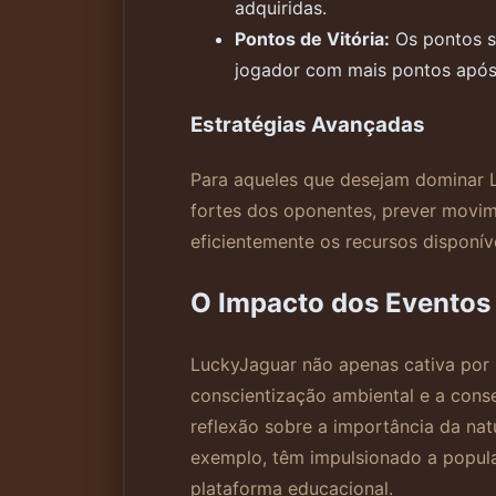
adquiridas.
Pontos de Vitória:
Os pontos sã
jogador com mais pontos após
Estratégias Avançadas
Para aqueles que desejam dominar Lu
fortes dos oponentes, prever movime
eficientemente os recursos disponív
O Impacto dos Eventos
LuckyJaguar não apenas cativa po
conscientização ambiental e a con
reflexão sobre a importância da na
exemplo, têm impulsionado a popu
plataforma educacional.