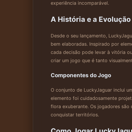
experiência incomparável.
A História e a Evoluçã
Desde o seu lançamento, LuckyJagu
bem elaboradas. Inspirado por eleme
cada decisão pode levar à vitória 
criar um jogo que é tanto visualmen
Componentes do Jogo
O conjunto de LuckyJaguar inclui um
elemento foi cuidadosamente projet
flora exuberante. Os jogadores são 
conquistar territórios.
Como Jogar LuckyJagu