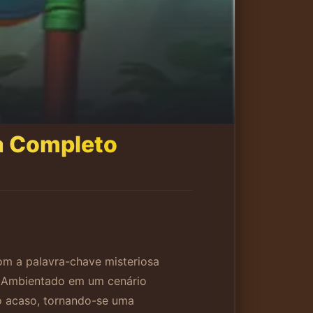
a Completo
om a palavra-chave misteriosa
s. Ambientado em um cenário
o acaso, tornando-se uma