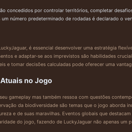
o concedidos por controlar territórios, completar desafios
 um número predeterminado de rodadas é declarado o ven
ckyJaguar, é essencial desenvolver uma estratégia flexív
ntos e adaptar-se aos imprevistos são habilidades cruciai
eis e tomar decisões calculadas pode oferecer uma vantage
 Atuais no Jogo
r seu gameplay mas também ressoa com questões contempo
servação da biodiversidade são temas que o jogo aborda 
tureza e de suas maravilhas. Eventos globais que destaca
laridade do jogo, fazendo de LuckyJaguar não apenas u