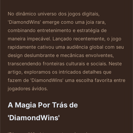
No dinâmico universo dos jogos digitais,
'DiamondWins' emerge como uma joia rara,
combinando entretenimento e estratégia de
maneira impecável. Lançado recentemente, o jogo
rapidamente cativou uma audiência global com seu
design deslumbrante e mecânicas envolventes,
transcendendo fronteiras culturais e sociais. Neste
artigo, exploramos os intricados detalhes que
fazem de 'DiamondWins' uma escolha favorita entre
jogadores ávidos.
A Magia Por Trás de
'DiamondWins'