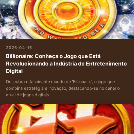
2026-04-16
Billionaire: Conheça o Jogo que Está
Revolucionando a Indústria do Entretenimento
Digital
Descubra o fascinante mundo de 'Billionaire', o jogo que
combina estratégia e inovação, destacando-se no cenário
atual de jogos digitais.