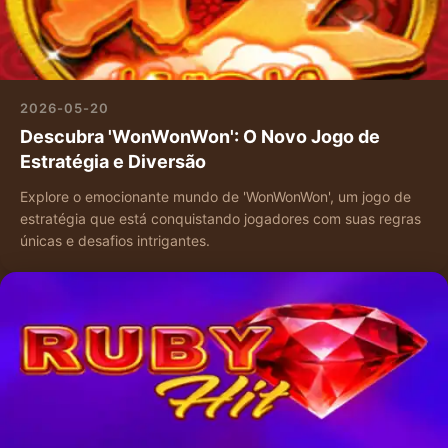
2026-05-20
Descubra 'WonWonWon': O Novo Jogo de
Estratégia e Diversão
Explore o emocionante mundo de 'WonWonWon', um jogo de
estratégia que está conquistando jogadores com suas regras
únicas e desafios intrigantes.